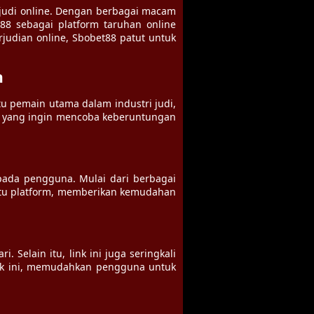
 judi online. Dengan berbagai macam
t88 sebagai platform taruhan online
rjudian online, Sbobet88 patut untuk
n
tu pemain utama dalam industri judi,
ru yang ingin mencoba keberuntungan
pada pengguna. Mulai dari berbagai
satu platform, memberikan kemudahan
Selain itu, link ini juga seringkali
ink ini, memudahkan pengguna untuk