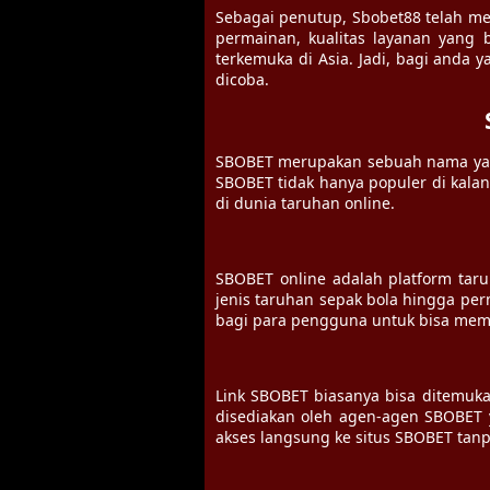
Sebagai penutup, Sbobet88 telah me
permainan, kualitas layanan yang b
terkemuka di Asia. Jadi, bagi anda 
dicoba.
SBOBET merupakan sebuah nama yan
SBOBET tidak hanya populer di kala
di dunia taruhan online.
SBOBET online adalah platform tar
jenis taruhan sepak bola hingga pe
bagi para pengguna untuk bisa memil
Link SBOBET biasanya bisa ditemukan
disediakan oleh agen-agen SBOBET 
akses langsung ke situs SBOBET tanp