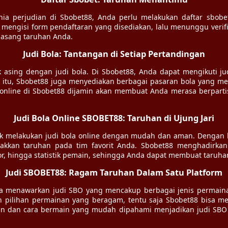
ia perjudian di Sbobet88, Anda perlu melakukan daftar sbobet
engisi form pendaftaran yang disediakan, lalu menunggu verifika
asang taruhan Anda.
Judi Bola: Tantangan di Setiap Pertandingan
k asing dengan judi bola. Di Sbobet88, Anda dapat mengikuti 
ain itu, Sbobet88 juga menyediakan berbagai pasaran bola yang
 online di Sbobet88 dijamin akan membuat Anda merasa berpart
Judi Bola Online SBOBET88: Taruhan di Ujung Jari
 melakukan judi bola online dengan mudah dan aman. Dengan
takkan taruhan pada tim favorit Anda. Sbobet88 menghadirkan b
or, hingga statistik pemain, sehingga Anda dapat membuat taruhan
Judi SBOBET88: Ragam Taruhan Dalam Satu Platform
ga menawarkan judi SBO yang mencakup berbagai jenis permainan
 pilihan permainan yang beragam, tentu saja Sbobet88 bisa me
ran dan cara bermain yang mudah dipahami menjadikan judi SBO 