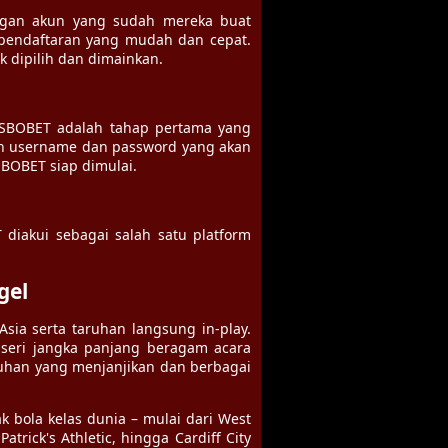
engan akun yang sudah mereka buat
pendaftaran yang mudah dan cepat.
k dipilih dan dimainkan.
r SBOBET adalah tahap pertama yang
ih username dan password yang akan
SBOBET siap dimulai.
 diakui sebagai salah satu platform
gel
ia serta taruhan langsung in-play.
n seri jangka panjang beragam acara
aruhan yang menjanjikan dan berbagai
 bola kelas dunia – mulai dari West
trick's Athletic, hingga Cardiff City