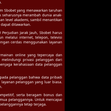
a.
ecam Sbobet yang menawarkan taruhan
dak seharusnya merambah dunia anak-
an level akademi, sambil menantikan
g dapat ditawarkan.
Perjudian Jarak Jauh, Sbobet harus
melalui internet, telepon, televisi
 dengan cerdas menggunakan layanan
ermainan online yang tepercaya dan
 melindungi privasi pelanggan dari
 menjaga kerahasiaan data pelanggan
kepada pelanggan bahwa data pribadi
 layanan pelanggan yang luar biasa.
n.
ompetitif, serta beragam bonus dan
semua pelanggannya. Untuk mencapai
pelanggannya tetap terjaga.