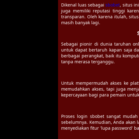
Dikenal luas sebagai
sbobet
, situs 
juga memiliki reputasi tinggi kar
transparan. Oleh karena itulah, sit
masih banyak lagi.
Sebagai pionir di dunia taruhan o
untuk dapat bertaruh kapan saja dan
berbagai perangkat, baik itu kompu
tanpa merasa terganggu.
Untuk mempermudah akses ke platf
memudahkan akses, tapi juga menj
kepercayaan bagi para pemain untuk
Proses login sbobet sangat mudah
sebelumnya. Kemudian, Anda akan l
menyediakan fitur 'lupa password' b