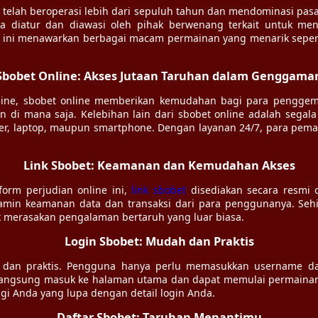
ini telah beroperasi lebih dari sepuluh tahun dan mendominasi pas
ena diatur dan diawasi oleh pihak berwenang terkait untuk me
us ini menawarkan berbagai macam permainan yang menarik seperti 
Sbobet Online: Akses Jutaan Taruhan dalam Genggama
nline, sbobet online memberikan kemudahan bagi para penggem
 di mana saja. Kelebihan lain dari sbobet online adalah segala
ter, laptop, maupun smartphone. Dengan layanan 24/7, para pema
Link Sbobet: Keamanan dan Kemudahan Akses
orm perjudian online ini,
link sbobet
disediakan secara resmi o
amin keamanan data dan transaksi dari para penggunanya. S
 merasakan pengalaman bertaruh yang luar biasa.
Login Sbobet: Mudah dan Praktis
 dan praktis. Pengguna hanya perlu memasukkan username da
angsung masuk ke halaman utama dan dapat memulai permainan
agi Anda yang lupa dengan detail login Anda.
Daftar Sbobet: Taruhan Menantimu