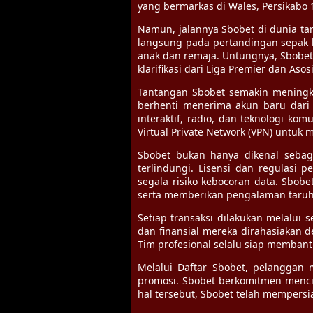
yang bermarkas di Wales, Persikabo 
Namun, jalannya Sbobet di dunia ta
langsung pada pertandingan sepak b
anak dan remaja. Untungnya, Sbobet
klarifikasi dari Liga Premier dan Aso
Tantangan Sbobet semakin meningka
berhenti menerima akun baru dari a
interaktif, radio, dan teknologi 
Virtual Private Network (VPN) untuk 
Sbobet bukan hanya dikenal sebaga
terlindungi. Lisensi dan regulasi
segala risiko kebocoran data. Sbob
serta memberikan pengalaman taru
Setiap transaksi dilakukan melalui
dan finansial mereka dirahasiakan 
Tim profesional selalu siap memban
Melalui Daftar Sbobet, pelanggan 
promosi. Sbobet berkomitmen menci
hal tersebut, Sbobet telah mempersi